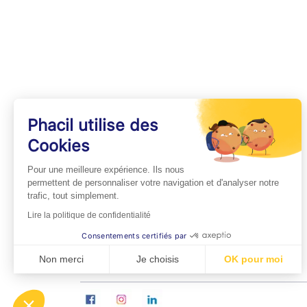
Phacil utilise des
Cookies
INFOS PRATIQUES
Pour une meilleure expérience. Ils nous
Professionnels de Santé
permettent de personnaliser votre navigation et d'analyser notre
trafic, tout simplement.
Espace Médecins
Lire la politique de confidentialité
Espace Pharmaciens
Consentements certifiés par
Foire aux questions
Non merci
Je choisis
OK pour moi
Axeptio consent
Plateforme de Gestion du Consentement : Personn