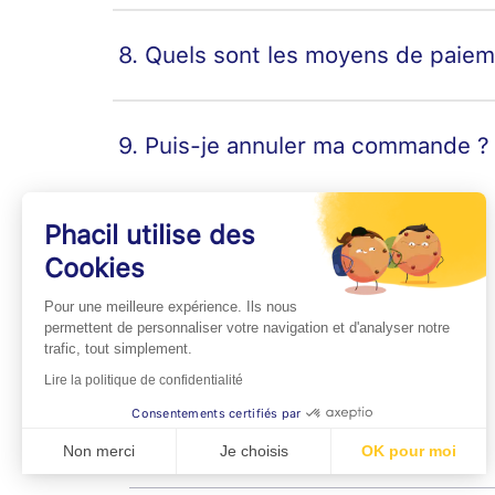
8. Quels sont les moyens de paie
9. Puis-je annuler ma commande ?
Phacil utilise des
Cookies
INFOS PRATIQUES
Pour une meilleure expérience. Ils nous
Professionnels de Santé
permettent de personnaliser votre navigation et d'analyser notre
trafic, tout simplement.
Espace Médecins
Lire la politique de confidentialité
Espace Pharmaciens
Consentements certifiés par
Foire aux questions
Non merci
Je choisis
OK pour moi
Axeptio consent
Plateforme de Gestion du Consentement : Personn