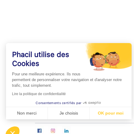
Phacil utilise des
Cookies
INFOS PRATIQUES
Pour une meilleure expérience. Ils nous
Professionnels de Santé
permettent de personnaliser votre navigation et d'analyser notre
trafic, tout simplement.
Espace Médecins
Lire la politique de confidentialité
Espace Pharmaciens
Consentements certifiés par
Foire aux questions
Non merci
Je choisis
OK pour moi
Axeptio consent
Plateforme de Gestion du Consentement : Personn