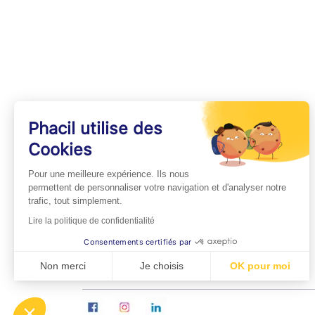
Phacil utilise des
Cookies
INFOS PRATIQUES
Pour une meilleure expérience. Ils nous
Professionnels de Santé
permettent de personnaliser votre navigation et d'analyser notre
trafic, tout simplement.
Espace Médecins
Lire la politique de confidentialité
Espace Pharmaciens
Consentements certifiés par
Foire aux questions
Non merci
Je choisis
OK pour moi
Axeptio consent
Plateforme de Gestion du Consentement : Personn