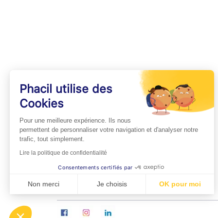
Phacil utilise des
Cookies
INFOS PRATIQUES
Pour une meilleure expérience. Ils nous
Professionnels de Santé
permettent de personnaliser votre navigation et d'analyser notre
trafic, tout simplement.
Espace Médecins
Lire la politique de confidentialité
Espace Pharmaciens
Consentements certifiés par
Foire aux questions
Non merci
Je choisis
OK pour moi
Axeptio consent
Plateforme de Gestion du Consentement : Personn