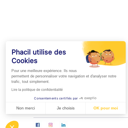
Phacil utilise des
Cookies
INFOS PRATIQUES
Pour une meilleure expérience. Ils nous
Professionnels de Santé
permettent de personnaliser votre navigation et d'analyser notre
trafic, tout simplement.
Espace Médecins
Lire la politique de confidentialité
Espace Pharmaciens
Consentements certifiés par
Foire aux questions
Non merci
Je choisis
OK pour moi
Axeptio consent
Plateforme de Gestion du Consentement : Personn