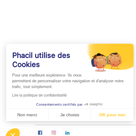
Phacil utilise des
Cookies
INFOS PRATIQUES
Pour une meilleure expérience. Ils nous
Professionnels de Santé
permettent de personnaliser votre navigation et d'analyser notre
trafic, tout simplement.
Espace Médecins
Lire la politique de confidentialité
Espace Pharmaciens
Consentements certifiés par
Foire aux questions
Non merci
Je choisis
OK pour moi
Axeptio consent
Plateforme de Gestion du Consentement : Personn