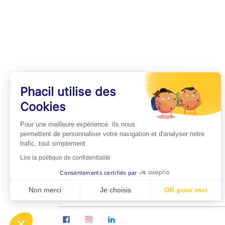
Phacil utilise des
Cookies
INFOS PRATIQUES
Pour une meilleure expérience. Ils nous
Professionnels de Santé
permettent de personnaliser votre navigation et d'analyser notre
trafic, tout simplement.
Espace Médecins
Lire la politique de confidentialité
Espace Pharmaciens
Consentements certifiés par
Foire aux questions
Non merci
Je choisis
OK pour moi
Axeptio consent
Plateforme de Gestion du Consentement : Personn