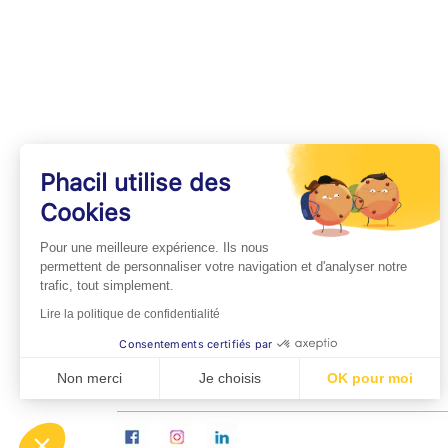
Phacil utilise des
Cookies
INFOS PRATIQUES
Pour une meilleure expérience. Ils nous
Professionnels de Santé
permettent de personnaliser votre navigation et d'analyser notre
trafic, tout simplement.
Espace Médecins
Lire la politique de confidentialité
Espace Pharmaciens
Consentements certifiés par
Foire aux questions
Non merci
Je choisis
OK pour moi
Axeptio consent
Plateforme de Gestion du Consentement : Personn