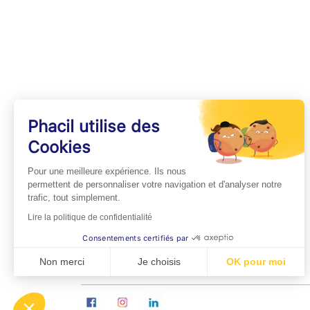
Phacil utilise des
Cookies
INFOS PRATIQUES
Pour une meilleure expérience. Ils nous
Professionnels de Santé
permettent de personnaliser votre navigation et d'analyser notre
trafic, tout simplement.
Espace Médecins
Lire la politique de confidentialité
Espace Pharmaciens
Consentements certifiés par
Foire aux questions
Non merci
Je choisis
OK pour moi
Axeptio consent
Plateforme de Gestion du Consentement : Personn