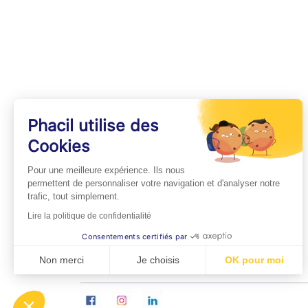
Phacil utilise des
Cookies
INFOS PRATIQUES
Pour une meilleure expérience. Ils nous
Professionnels de Santé
permettent de personnaliser votre navigation et d'analyser notre
trafic, tout simplement.
Espace Médecins
Lire la politique de confidentialité
Espace Pharmaciens
Consentements certifiés par
Foire aux questions
Non merci
Je choisis
OK pour moi
Axeptio consent
Plateforme de Gestion du Consentement : Personn