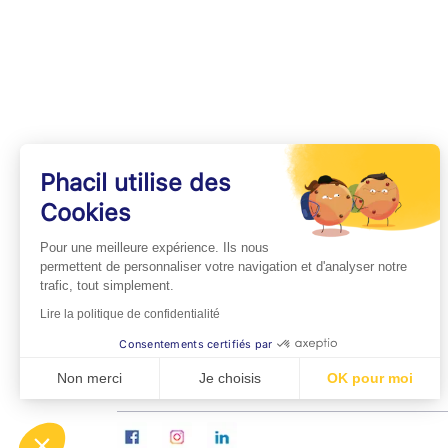
Phacil utilise des
Cookies
INFOS PRATIQUES
Pour une meilleure expérience. Ils nous
Professionnels de Santé
permettent de personnaliser votre navigation et d'analyser notre
trafic, tout simplement.
Espace Médecins
Lire la politique de confidentialité
Espace Pharmaciens
Consentements certifiés par
Foire aux questions
Non merci
Je choisis
OK pour moi
Axeptio consent
Plateforme de Gestion du Consentement : Personn