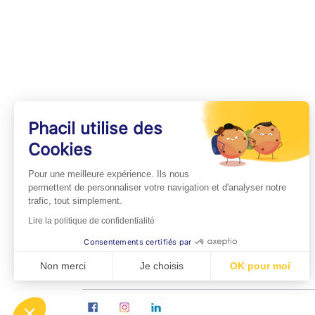
Phacil utilise des
Cookies
INFOS PRATIQUES
Pour une meilleure expérience. Ils nous
Professionnels de Santé
permettent de personnaliser votre navigation et d'analyser notre
trafic, tout simplement.
Espace Médecins
Lire la politique de confidentialité
Espace Pharmaciens
Consentements certifiés par
Foire aux questions
Non merci
Je choisis
OK pour moi
Axeptio consent
Plateforme de Gestion du Consentement : Personn