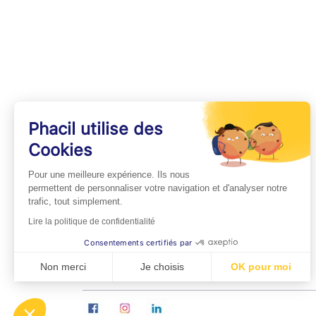
Phacil utilise des
Cookies
INFOS PRATIQUES
Pour une meilleure expérience. Ils nous
Professionnels de Santé
permettent de personnaliser votre navigation et d'analyser notre
trafic, tout simplement.
Espace Médecins
Lire la politique de confidentialité
Espace Pharmaciens
Consentements certifiés par
Foire aux questions
Non merci
Je choisis
OK pour moi
Axeptio consent
Plateforme de Gestion du Consentement : Personn