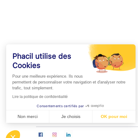
Phacil utilise des
Cookies
INFOS PRATIQUES
Pour une meilleure expérience. Ils nous
Professionnels de Santé
permettent de personnaliser votre navigation et d'analyser notre
trafic, tout simplement.
Espace Médecins
Lire la politique de confidentialité
Espace Pharmaciens
Consentements certifiés par
Foire aux questions
Non merci
Je choisis
OK pour moi
Axeptio consent
Plateforme de Gestion du Consentement : Personn