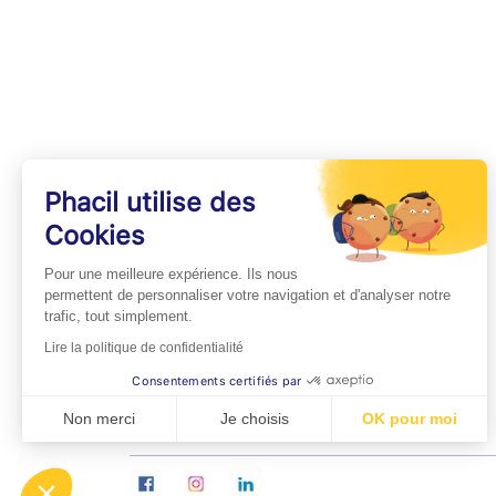
Phacil utilise des
Cookies
INFOS PRATIQUES
Pour une meilleure expérience. Ils nous
Professionnels de Santé
permettent de personnaliser votre navigation et d'analyser notre
trafic, tout simplement.
Espace Médecins
Lire la politique de confidentialité
Espace Pharmaciens
Consentements certifiés par
Foire aux questions
Non merci
Je choisis
OK pour moi
Axeptio consent
Plateforme de Gestion du Consentement : Personn