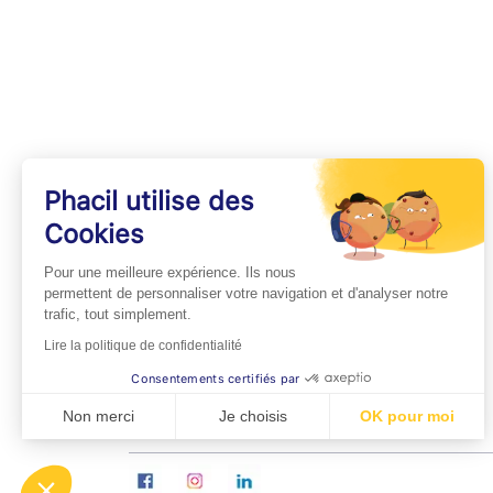
Phacil utilise des
Cookies
INFOS PRATIQUES
Pour une meilleure expérience. Ils nous
Professionnels de Santé
permettent de personnaliser votre navigation et d'analyser notre
trafic, tout simplement.
Espace Médecins
Lire la politique de confidentialité
Espace Pharmaciens
Consentements certifiés par
Foire aux questions
Non merci
Je choisis
OK pour moi
Axeptio consent
Plateforme de Gestion du Consentement : Personn