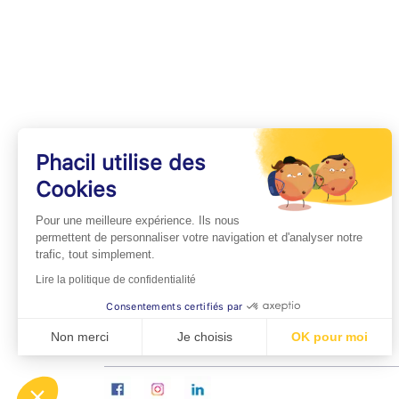
Phacil utilise des
Cookies
INFOS PRATIQUES
Pour une meilleure expérience. Ils nous
Professionnels de Santé
permettent de personnaliser votre navigation et d'analyser notre
trafic, tout simplement.
Espace Médecins
Lire la politique de confidentialité
Espace Pharmaciens
Consentements certifiés par
Foire aux questions
Non merci
Je choisis
OK pour moi
Axeptio consent
Plateforme de Gestion du Consentement : Personn