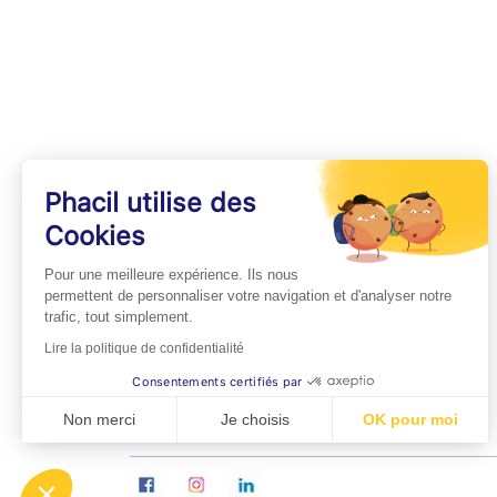
Phacil utilise des
Cookies
INFOS PRATIQUES
Pour une meilleure expérience. Ils nous
Professionnels de Santé
permettent de personnaliser votre navigation et d'analyser notre
trafic, tout simplement.
Espace Médecins
Lire la politique de confidentialité
Espace Pharmaciens
Consentements certifiés par
Foire aux questions
Non merci
Je choisis
OK pour moi
Axeptio consent
Plateforme de Gestion du Consentement : Personn