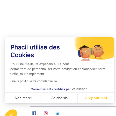
Phacil utilise des
Cookies
INFOS PRATIQUES
Pour une meilleure expérience. Ils nous
Professionnels de Santé
permettent de personnaliser votre navigation et d'analyser notre
trafic, tout simplement.
Espace Médecins
Lire la politique de confidentialité
Espace Pharmaciens
Consentements certifiés par
Foire aux questions
Non merci
Je choisis
OK pour moi
Axeptio consent
Plateforme de Gestion du Consentement : Personn