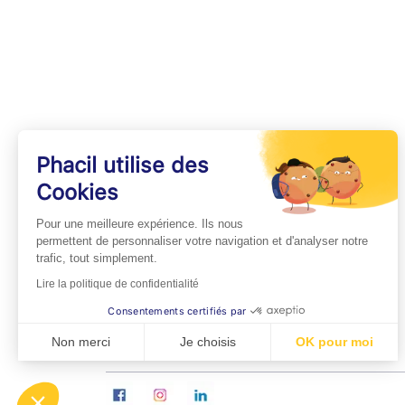
Phacil utilise des
Cookies
INFOS PRATIQUES
Pour une meilleure expérience. Ils nous
Professionnels de Santé
permettent de personnaliser votre navigation et d'analyser notre
trafic, tout simplement.
Espace Médecins
Lire la politique de confidentialité
Espace Pharmaciens
Consentements certifiés par
Foire aux questions
Non merci
Je choisis
OK pour moi
Axeptio consent
Plateforme de Gestion du Consentement : Personn