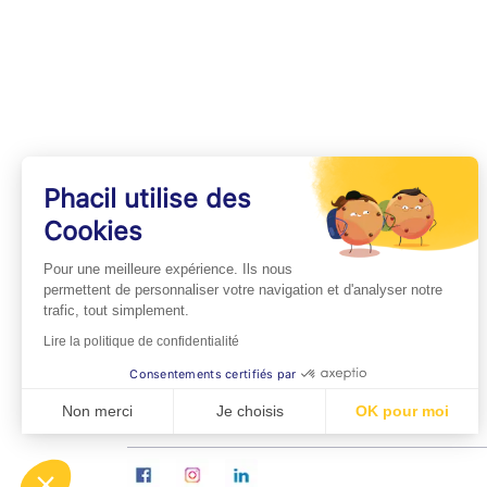
Phacil utilise des
Cookies
INFOS PRATIQUES
Pour une meilleure expérience. Ils nous
Professionnels de Santé
permettent de personnaliser votre navigation et d'analyser notre
trafic, tout simplement.
Espace Médecins
Lire la politique de confidentialité
Espace Pharmaciens
Consentements certifiés par
Foire aux questions
Non merci
Je choisis
OK pour moi
Axeptio consent
Plateforme de Gestion du Consentement : Personn