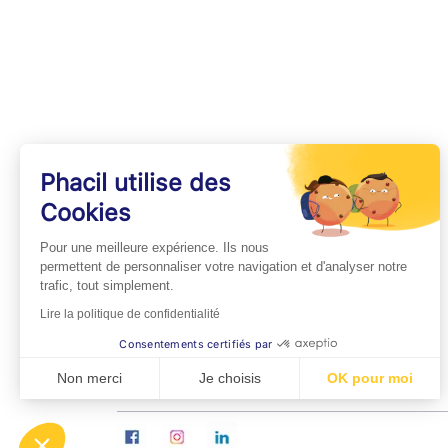
Phacil utilise des
Cookies
INFOS PRATIQUES
Pour une meilleure expérience. Ils nous
Professionnels de Santé
permettent de personnaliser votre navigation et d'analyser notre
trafic, tout simplement.
Espace Médecins
Lire la politique de confidentialité
Espace Pharmaciens
Consentements certifiés par
Foire aux questions
Non merci
Je choisis
OK pour moi
Axeptio consent
Plateforme de Gestion du Consentement : Personn