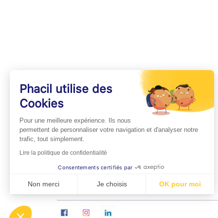
Phacil utilise des
Cookies
INFOS PRATIQUES
Pour une meilleure expérience. Ils nous
Professionnels de Santé
permettent de personnaliser votre navigation et d'analyser notre
trafic, tout simplement.
Espace Médecins
Lire la politique de confidentialité
Espace Pharmaciens
Consentements certifiés par
Foire aux questions
Non merci
Je choisis
OK pour moi
Axeptio consent
Plateforme de Gestion du Consentement : Personn