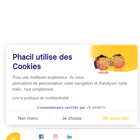
Phacil utilise des
Cookies
INFOS PRATIQUES
Pour une meilleure expérience. Ils nous
Professionnels de Santé
permettent de personnaliser votre navigation et d'analyser notre
trafic, tout simplement.
Espace Médecins
Lire la politique de confidentialité
Espace Pharmaciens
Consentements certifiés par
Foire aux questions
Non merci
Je choisis
OK pour moi
Axeptio consent
Plateforme de Gestion du Consentement : Personn