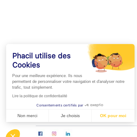
Phacil utilise des
Cookies
INFOS PRATIQUES
Pour une meilleure expérience. Ils nous
Professionnels de Santé
permettent de personnaliser votre navigation et d'analyser notre
trafic, tout simplement.
Espace Médecins
Lire la politique de confidentialité
Espace Pharmaciens
Consentements certifiés par
Foire aux questions
Non merci
Je choisis
OK pour moi
Axeptio consent
Plateforme de Gestion du Consentement : Personn