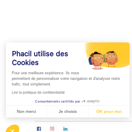
Phacil utilise des
Cookies
INFOS PRATIQUES
Pour une meilleure expérience. Ils nous
Professionnels de Santé
permettent de personnaliser votre navigation et d'analyser notre
trafic, tout simplement.
Espace Médecins
Lire la politique de confidentialité
Espace Pharmaciens
Consentements certifiés par
Foire aux questions
Non merci
Je choisis
OK pour moi
Axeptio consent
Plateforme de Gestion du Consentement : Personn