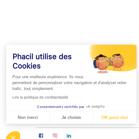
Phacil utilise des
Cookies
INFOS PRATIQUES
Pour une meilleure expérience. Ils nous
Professionnels de Santé
permettent de personnaliser votre navigation et d'analyser notre
trafic, tout simplement.
Espace Médecins
Lire la politique de confidentialité
Espace Pharmaciens
Consentements certifiés par
Foire aux questions
Non merci
Je choisis
OK pour moi
Axeptio consent
Plateforme de Gestion du Consentement : Personn