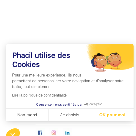
Phacil utilise des
Cookies
INFOS PRATIQUES
Pour une meilleure expérience. Ils nous
Professionnels de Santé
permettent de personnaliser votre navigation et d'analyser notre
trafic, tout simplement.
Espace Médecins
Lire la politique de confidentialité
Espace Pharmaciens
Consentements certifiés par
Foire aux questions
Non merci
Je choisis
OK pour moi
Axeptio consent
Plateforme de Gestion du Consentement : Personn