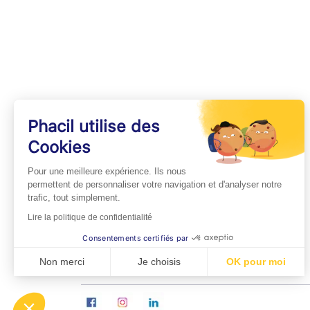
Phacil utilise des
Cookies
INFOS PRATIQUES
Pour une meilleure expérience. Ils nous
Professionnels de Santé
permettent de personnaliser votre navigation et d'analyser notre
trafic, tout simplement.
Espace Médecins
Lire la politique de confidentialité
Espace Pharmaciens
Consentements certifiés par
Foire aux questions
Non merci
Je choisis
OK pour moi
Axeptio consent
Plateforme de Gestion du Consentement : Personn