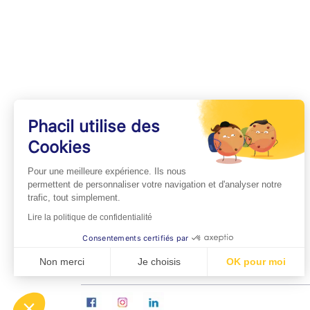
Phacil utilise des
Cookies
INFOS PRATIQUES
Pour une meilleure expérience. Ils nous
Professionnels de Santé
permettent de personnaliser votre navigation et d'analyser notre
trafic, tout simplement.
Espace Médecins
Lire la politique de confidentialité
Espace Pharmaciens
Consentements certifiés par
Foire aux questions
Non merci
Je choisis
OK pour moi
Axeptio consent
Plateforme de Gestion du Consentement : Personn