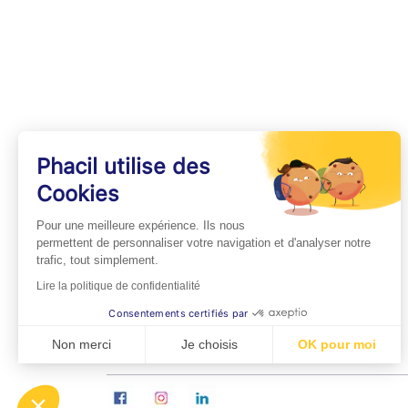
Phacil utilise des
Cookies
INFOS PRATIQUES
Pour une meilleure expérience. Ils nous
Professionnels de Santé
permettent de personnaliser votre navigation et d'analyser notre
trafic, tout simplement.
Espace Médecins
Lire la politique de confidentialité
Espace Pharmaciens
Consentements certifiés par
Foire aux questions
Non merci
Je choisis
OK pour moi
Axeptio consent
Plateforme de Gestion du Consentement : Personn