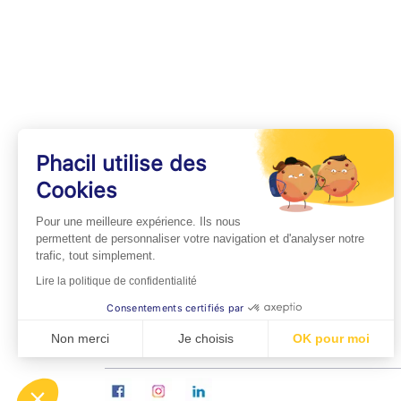
Phacil utilise des
Cookies
INFOS PRATIQUES
Pour une meilleure expérience. Ils nous
Professionnels de Santé
permettent de personnaliser votre navigation et d'analyser notre
trafic, tout simplement.
Espace Médecins
Lire la politique de confidentialité
Espace Pharmaciens
Consentements certifiés par
Foire aux questions
Non merci
Je choisis
OK pour moi
Axeptio consent
Plateforme de Gestion du Consentement : Personn