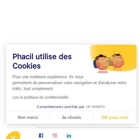
Phacil utilise des
Cookies
INFOS PRATIQUES
Pour une meilleure expérience. Ils nous
Professionnels de Santé
permettent de personnaliser votre navigation et d'analyser notre
trafic, tout simplement.
Espace Médecins
Lire la politique de confidentialité
Espace Pharmaciens
Consentements certifiés par
Foire aux questions
Non merci
Je choisis
OK pour moi
Axeptio consent
Plateforme de Gestion du Consentement : Personn