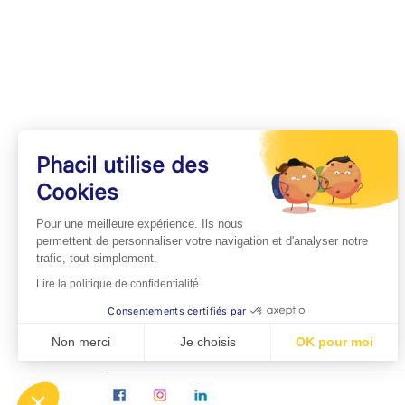
Phacil utilise des
Cookies
INFOS PRATIQUES
Pour une meilleure expérience. Ils nous
Professionnels de Santé
permettent de personnaliser votre navigation et d'analyser notre
trafic, tout simplement.
Espace Médecins
Lire la politique de confidentialité
Espace Pharmaciens
Consentements certifiés par
Foire aux questions
Non merci
Je choisis
OK pour moi
Axeptio consent
Plateforme de Gestion du Consentement : Personn