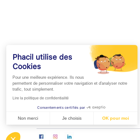
Phacil utilise des
Cookies
INFOS PRATIQUES
Pour une meilleure expérience. Ils nous
Professionnels de Santé
permettent de personnaliser votre navigation et d'analyser notre
trafic, tout simplement.
Espace Médecins
Lire la politique de confidentialité
Espace Pharmaciens
Consentements certifiés par
Foire aux questions
Non merci
Je choisis
OK pour moi
Axeptio consent
Plateforme de Gestion du Consentement : Personn