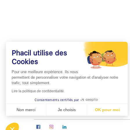
Phacil utilise des
Cookies
INFOS PRATIQUES
Pour une meilleure expérience. Ils nous
Professionnels de Santé
permettent de personnaliser votre navigation et d'analyser notre
trafic, tout simplement.
Espace Médecins
Lire la politique de confidentialité
Espace Pharmaciens
Consentements certifiés par
Foire aux questions
Non merci
Je choisis
OK pour moi
Axeptio consent
Plateforme de Gestion du Consentement : Personn