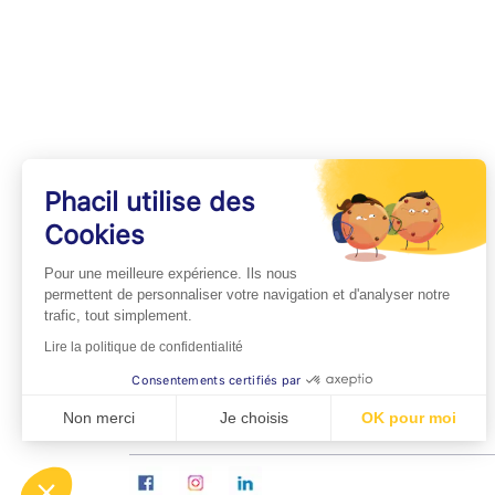
Phacil utilise des
Cookies
INFOS PRATIQUES
Pour une meilleure expérience. Ils nous
Professionnels de Santé
permettent de personnaliser votre navigation et d'analyser notre
trafic, tout simplement.
Espace Médecins
Lire la politique de confidentialité
Espace Pharmaciens
Consentements certifiés par
Foire aux questions
Non merci
Je choisis
OK pour moi
Axeptio consent
Plateforme de Gestion du Consentement : Personn