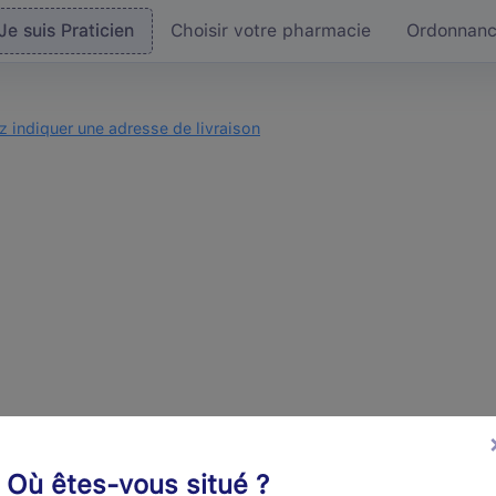
Je suis Praticien
Choisir votre pharmacie
Ordonnan
ez indiquer une adresse de livraison
Où êtes-vous situé ?