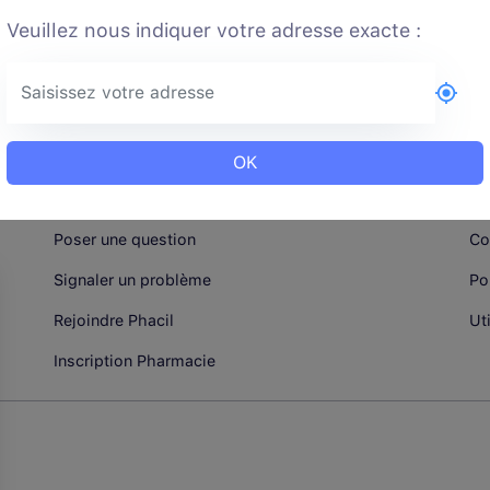
Veuillez nous indiquer votre adresse exacte :
OK
CONTACTER PHACIL
M
Poser une question
Co
Signaler un problème
Po
Rejoindre Phacil
Ut
Inscription Pharmacie